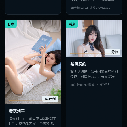
适合偏好日韩VIP影视、高清多
2025
98分钟
168.4
k 播放
9.5
分
线路在线观看的观众收藏。
日本
韩剧
88分钟
黎明契约
黎明契约是一部韩国出品的科幻
佳作，剧情张力足、节奏紧凑，
适合偏好日韩VIP影视、高清多
2021
88分钟
84.4
k 播放
8.4
分
线路在线观看的观众收藏。
140分钟
暗夜列车
暗夜列车是一部日本出品的战争
佳作，剧情张力足、节奏紧凑，