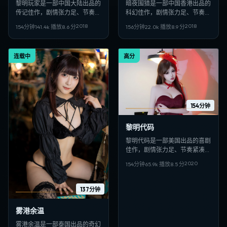
黎明玩家是一部中国大陆出品的
暗夜围猎是一部中国香港出品的
传记佳作，剧情张力足、节奏紧
科幻佳作，剧情张力足、节奏紧
凑，适合偏好日韩VIP影视、高
凑，适合偏好日韩VIP影视、高
2018
2018
154分钟
141.4
k 播放
8.6
分
156分钟
22.0
k 播放
8.9
分
清多线路在线观看的观众收藏。
清多线路在线观看的观众收藏。
连载中
高分
154分钟
黎明代码
黎明代码是一部美国出品的喜剧
佳作，剧情张力足、节奏紧凑，
适合偏好日韩VIP影视、高清多
2020
154分钟
65.9
k 播放
8.5
分
线路在线观看的观众收藏。
137分钟
雾港余温
雾港余温是一部泰国出品的奇幻