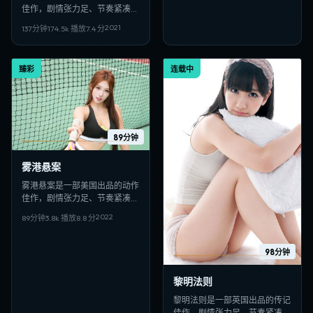
佳作，剧情张力足、节奏紧凑，
适合偏好日韩VIP影视、高清多
2021
137分钟
174.5
k 播放
7.4
分
线路在线观看的观众收藏。
臻彩
连载中
89分钟
雾港悬案
雾港悬案是一部美国出品的动作
佳作，剧情张力足、节奏紧凑，
适合偏好日韩VIP影视、高清多
2022
89分钟
3.8
k 播放
8.8
分
线路在线观看的观众收藏。
98分钟
黎明法则
黎明法则是一部英国出品的传记
佳作，剧情张力足、节奏紧凑，